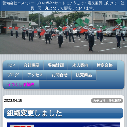
警備会社エス･ジー･プロのWebサイトにようこそ！震災復興に向けて、社
員一同一丸となって頑張っております。
TOP
会社概要
警備計画
求人案内
検定合格
ブログ
アクセス
お問合せ
販売商品
うつくしま福島
2023.04.19
カテゴリ：徒然日記
組織変更しました