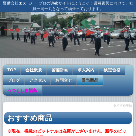
警備会社エス･ジー･プロのWebサイトにようこそ！震災復興に向けて、社
員一同一丸となって頑張っております。
TOP
会社概要
警備計画
求人案内
検定合格
ブログ
アクセス
お問合せ
販売商品
うつくしま福島
おすすめ商品
おすすめ商品
※現在、掲載のピットナルは在庫がございません。新型のピッ