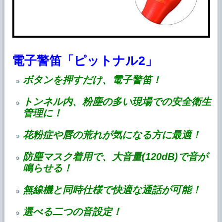
電子警笛「ピットナル2」
ボタンを押すだけ、電子警笛！
トンネル内、粉塵の多い現場での安全衛生
管理に！
花粉症や唇の荒れが気になる方に最適！
防塵マスク着用で、大音量(120dB)で音が
鳴らせる！
無線機と同時仕様で快適な通話が可能！
選べる二つの音設定！