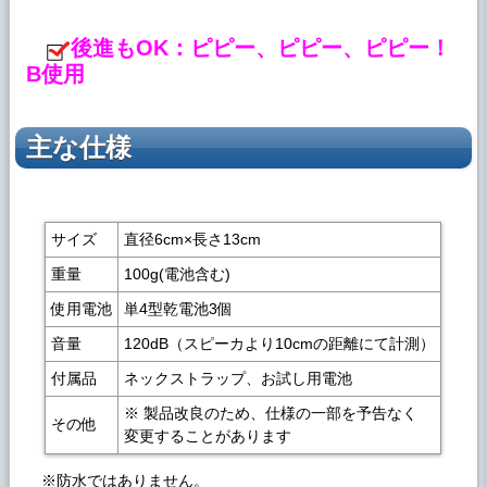
後進もOK：ピピー、ピピー、ピピー！
B使用
主な仕様
サイズ
直径6cm×長さ13cm
重量
100g(電池含む)
使用電池
単4型乾電池3個
音量
120dB（スピーカより10cmの距離にて計測）
付属品
ネックストラップ、お試し用電池
※ 製品改良のため、仕様の一部を予告なく
その他
変更することがあります
※防水ではありません。