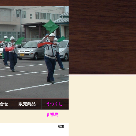
合せ
販売商品
うつくし
ま福島
杖道