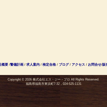
社概要
/
警備計画
/
求人案内
/
検定合格
/
ブログ
/
アクセス
/
お問合せ
/
販
Copyright © 2026
株式会社エス・ジー・プロ
All Rights Reserved.
福島県福島市東浜町7-32，024-525-1131