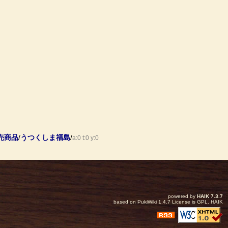
売商品
/
うつくしま福島
/
a:0 t:0 y:0
powered by
HAIK
7.3.7
based on
PukiWiki
1.4.7 License is
GPL
.
HAIK