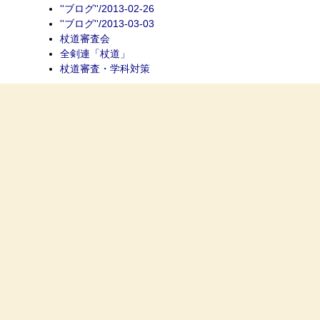
''ブログ''/2013-02-26
''ブログ''/2013-03-03
杖道審査会
全剣連「杖道」
杖道審査・学科対策