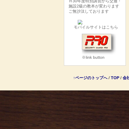
Ｈ30年度特別講習から交通・
施設2級の教本が変わります
ご無沙汰しております
モバイルサイトはこちら
※link button
↑ページのトップへ
/
TOP
/
会