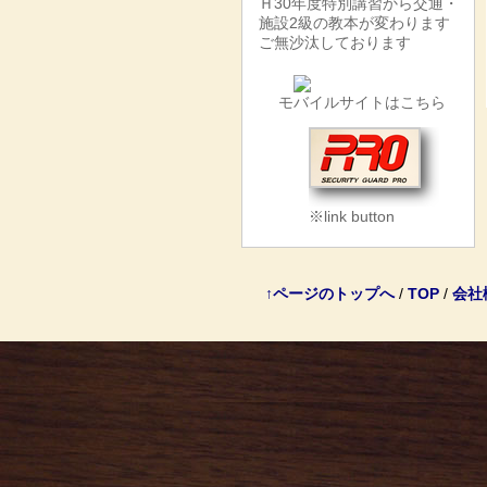
Ｈ30年度特別講習から交通・
施設2級の教本が変わります
ご無沙汰しております
モバイルサイトはこちら
※link button
↑ページのトップへ
/
TOP
/
会社