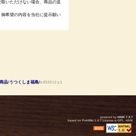
受取いただけない場合、商品の送
、御希望の内容を当社に提示願い
商品
/
うつくしま福島
/
a:6533 t:2 y:1
powered by
HAIK
7.3.7
based on
PukiWiki
1.4.7 License is
GPL
.
HAIK