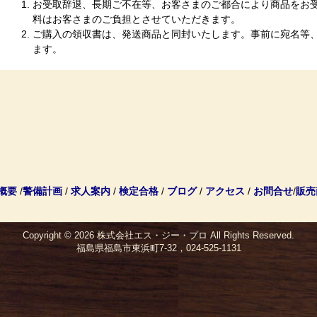
お受取辞退、長期ご不在等、お客さまのご都合により商品をお
料はお客さまのご負担とさせていただきます。
ご購入の領収書は、発送商品と同封いたします。事前に宛名等
ます。
概要
/
警備計画
/
求人案内
/
検定合格
/
ブログ
/
アクセス
/
お問合せ
/
販売
Copyright © 2026
株式会社エス・ジー・プロ
All Rights Reserved.
福島県福島市東浜町7-32，024-525-1131